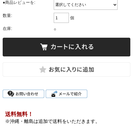
●商品レビューを:
数量:
個
在庫:
○