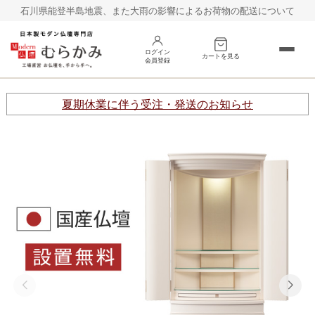
石川県能登半島地震、また大雨の影響によるお荷物の配送について
ログイン
カートを見る
会員登録
床置き
台置き
夏期休業に伴う受注・発送のお知らせ
オープン
巻戸タイプ
その他
仏具
お線香
村上クラフトの仏壇
お客様の声