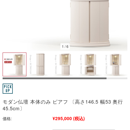
2026/08
1
/
6
日
月
火
水
木
金
土
1
2
3
4
5
6
7
8
9
10
11
12
13
14
15
16
17
18
19
20
21
22
23
24
25
26
27
28
29
30
31
今日
定休日
■
■
モダン仏壇 本体のみ ピアフ 〔高さ146.5 幅53 奥行
※こちらは通販サイトの営業日カレンダーです。
実店舗の営業日は以下よ
りご確認ください。
45.5cm〕
→お仏壇のむらかみ 新着情報一覧
¥295,000
(税込)
価格: