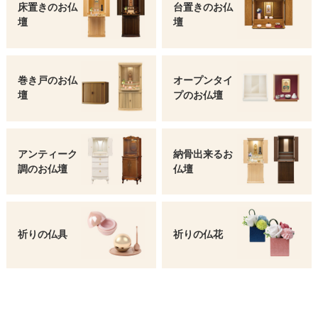
床置きのお仏
台置きのお仏
壇
壇
巻き戸のお仏
オープンタイ
壇
プの
お仏壇
アンティーク
納骨出来るお
調の
お仏壇
仏壇
祈りの仏具
祈りの仏花