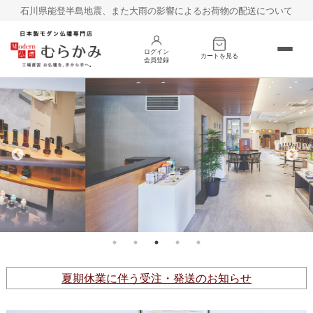
石川県能登半島地震、また大雨の影響によるお荷物の配送について
ログイン
カートを見る
会員登録
床置き
台置き
オープン
巻戸タイプ
その他
仏具
お線香
夏期休業に伴う受注・発送のお知らせ
村上クラフトの仏壇
お客様の声