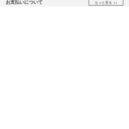
お支払いについて
もっと見る
お支払いはクレジットカード・楽天Pay・PayPayがご利用いた
だけます。
※クレジットカードのセキュリティはSSLというシステムを利用
しております。カード番号は暗号化されて安全に送信されます
ので、どうぞご安心ください。
返品・不良品について
もっと見る
商品の品質には万全の注意を払っておりますが、万一不良、破
損などがありましたら、商品到着後３営業日以内に必ずお電話
にてご連絡ください。すぐに交換させて頂きます。