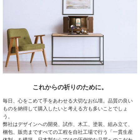
2026/08
日
月
火
水
木
金
土
1
2
3
4
5
6
7
8
9
10
11
12
13
14
15
16
17
18
19
20
21
22
23
24
25
26
27
28
29
これからの祈りのために。
30
31
今日
定休日
■
■
毎日、心をこめて手をあわせる大切なお仏壇。品質の良い
ものを納得して購入したいと考える方も多いことでしょ
※こちらは通販サイトの営業日カレンダーです。
実店舗の営業日は以下よ
りご確認ください。
う。
→お仏壇のむらかみ 新着情報一覧
弊社はデザインへの開発、試作、木工、塗装、組み立て、
梱包、販売まですべての工程を自社工場で行う「一貫生産
体制」を構築。日本製ならではの圧倒的な品質へのこだわ