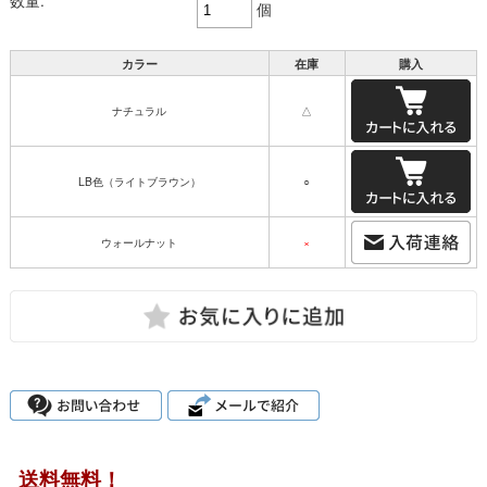
数量:
個
カラー
在庫
購入
ナチュラル
△
LB色（ライトブラウン）
○
ウォールナット
×