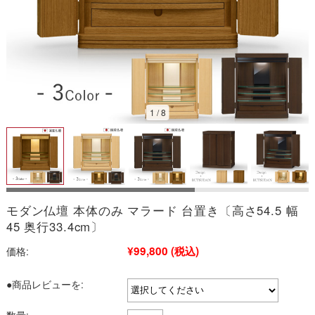
2026/08
1
/
8
日
月
火
水
木
金
土
1
2
3
4
5
6
7
8
9
10
11
12
13
14
15
16
17
18
19
20
21
22
23
24
25
26
27
28
29
30
31
モダン仏壇 本体のみ マラード 台置き〔高さ54.5 幅
今日
定休日
■
■
45 奥行33.4cm〕
※こちらは通販サイトの営業日カレンダーです。
実店舗の営業日は以下よ
¥99,800
(税込)
価格:
りご確認ください。
→お仏壇のむらかみ 新着情報一覧
●商品レビューを: