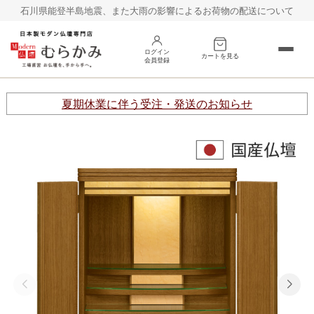
石川県能登半島地震、また大雨の影響によるお荷物の配送について
ログイン
カートを見る
会員登録
床置き
台置き
夏期休業に伴う受注・発送のお知らせ
オープン
巻戸タイプ
その他
仏具
お線香
村上クラフトの仏壇
お客様の声