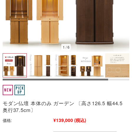
2026/08
1
/
6
日
月
火
水
木
金
土
1
2
3
4
5
6
7
8
9
10
11
12
13
14
15
16
17
18
19
20
21
22
23
24
25
26
27
28
29
30
31
今日
定休日
■
■
モダン仏壇 本体のみ ガーデン 〔高さ126.5 幅44.5
※こちらは通販サイトの営業日カレンダーです。
実店舗の営業日は以下よ
りご確認ください。
奥行37.5cm〕
→お仏壇のむらかみ 新着情報一覧
¥139,000
(税込)
価格: