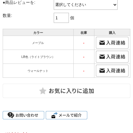
●商品レビューを:
数量:
個
カラー
在庫
購入
メープル
×
LB色（ライトブラウン）
×
ウォールナット
×