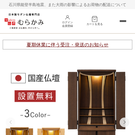
石川県能登半島地震、また大雨の影響によるお荷物の配送について
ログイン
カートを見る
会員登録
床置き
台置き
夏期休業に伴う受注・発送のお知らせ
オープン
巻戸タイプ
その他
仏具
お線香
村上クラフトの仏壇
お客様の声