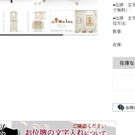
1
/
7
●位牌 文
で無料）:
●位牌 文
信方法:
数量:
在庫: