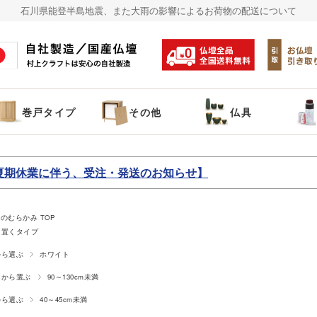
石川県能登半島地震、また大雨の影響によるお荷物の配送について
巻戸タイプ
その他
仏具
夏期休業に伴う、受注・発送のお知らせ】
のむらかみ TOP
に置くタイプ
から選ぶ
ホワイト
さから選ぶ
90～130cm未満
から選ぶ
40～45cm未満