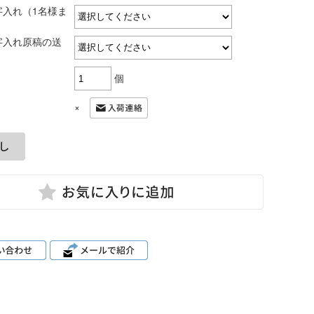
字入れ（1名様ま
字入れ原稿の送
個
×