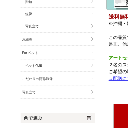
掛軸
位牌
写真立て
お線香
For ペット
ペット仏壇
こだわりの阿修羅像
写真立て
色で選ぶ