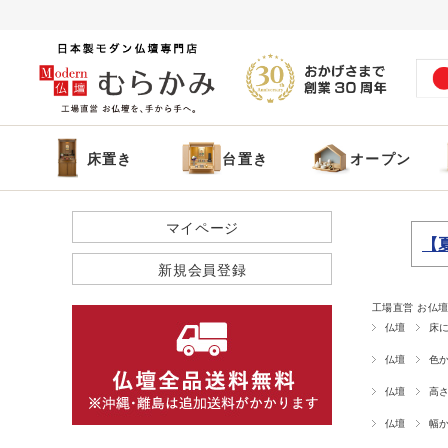
床置き
台置き
オープン
マイページ
【
新規会員登録
工場直営 お仏壇
仏壇
床
仏壇
色
仏壇
高
仏壇
幅