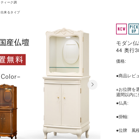
ンティーク調
骨出来るタイプ
モダン仏
44 奥行3
価格:
●商品レビュ
※お位牌を
週間以内に
●仏具:
●掛軸:
●位牌 風桜