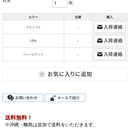
数量:
個
カラー
在庫
購入
ナチュラル
×
LB色
×
ウォールナット
×