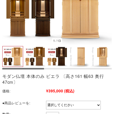
2026/08
1
/
13
日
月
火
水
木
金
土
1
2
3
4
5
6
7
8
9
10
11
12
13
14
15
16
17
18
19
20
21
22
23
24
25
26
27
28
29
30
31
モダン仏壇 本体のみ ビエラ 〔高さ161 幅63 奥行
今日
定休日
■
■
47cm〕
※こちらは通販サイトの営業日カレンダーです。
実店舗の営業日は以下よ
¥395,000
(税込)
価格:
りご確認ください。
→お仏壇のむらかみ 新着情報一覧
●商品レビューを: