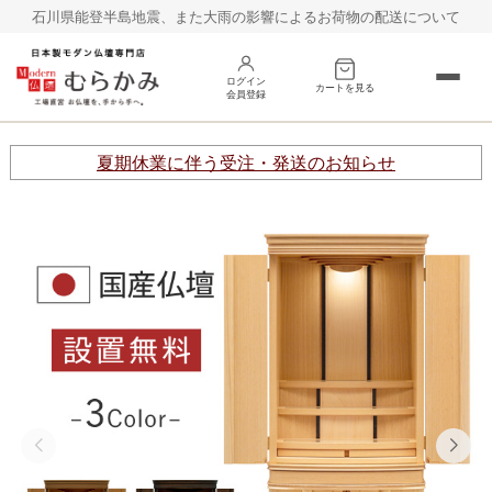
石川県能登半島地震、また大雨の影響によるお荷物の配送について
ログイン
カートを見る
会員登録
床置き
台置き
夏期休業に伴う受注・発送のお知らせ
オープン
巻戸タイプ
その他
仏具
お線香
村上クラフトの仏壇
お客様の声