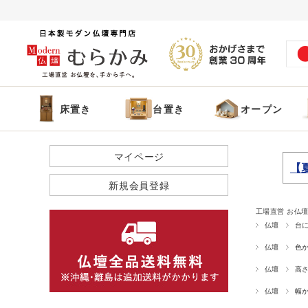
床置き
台置き
オープン
マイページ
【
新規会員登録
工場直営 お仏壇
仏壇
台
仏壇
色
仏壇
高
仏壇
幅