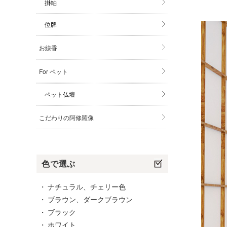
掛軸
位牌
お線香
For ペット
ペット仏壇
こだわりの阿修羅像
色で選ぶ
ナチュラル、チェリー色
ブラウン、ダークブラウン
ブラック
ホワイト