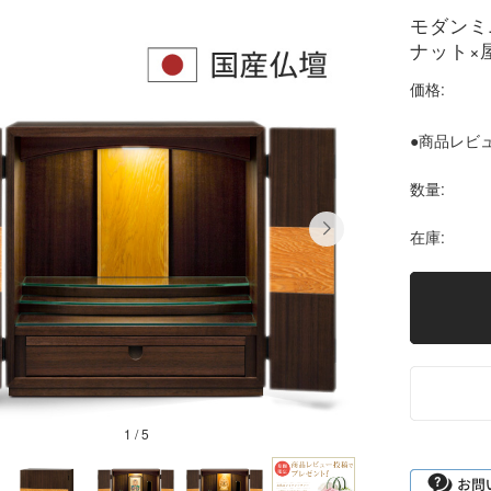
モダンミ
ナット×屋
価格:
●商品レビュ
数量:
在庫:
1
/
5