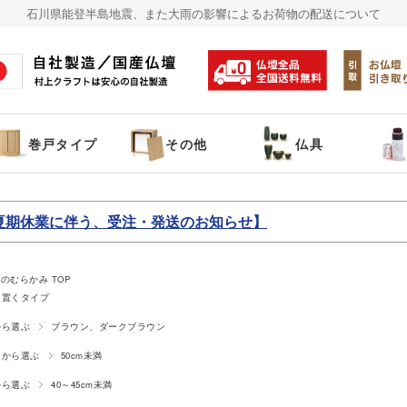
石川県能登半島地震、また大雨の影響によるお荷物の配送について
巻戸タイプ
その他
仏具
夏期休業に伴う、受注・発送のお知らせ】
のむらかみ TOP
に置くタイプ
から選ぶ
ブラウン、ダークブラウン
さから選ぶ
50cm未満
から選ぶ
40～45cm未満