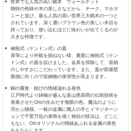
世界でも人気の高い銘木 ウォールナット
独特の色味や木の美しさなどから、チーク、マホガ
ニーと並び、最も人気の高い世界三大銘木の一つと
されています。深く濃いブラウン色の美しい木目を
持っており、使い込むほどに味わいが出てくるのが
大きな特徴です。
倹飩式（ケンドン式）の蓋
扉等により外観を損ねない様、裏面に倹飩式（ケン
ドン式）の蓋を設けました。金具を排除して、収納
のしやすさにこだわっています。また、蓋が部屋壁
面側に向くので収納物の保管性が高まります。
銅の腐食・錆びの情緒溢れる発色
江戸時代より鋳物が盛んな富山県高岡の伝統技術を
発展させたOriiの生みだす無限の色。魔法のように
浮かぶ模様。一枚の金属に職人の手とイマジネーシ
ョンで千変万化の表情を描く独自の技法は、どこに
もない、Oriiオリジナルの情緒あふれる金属の発色
をもたらします。