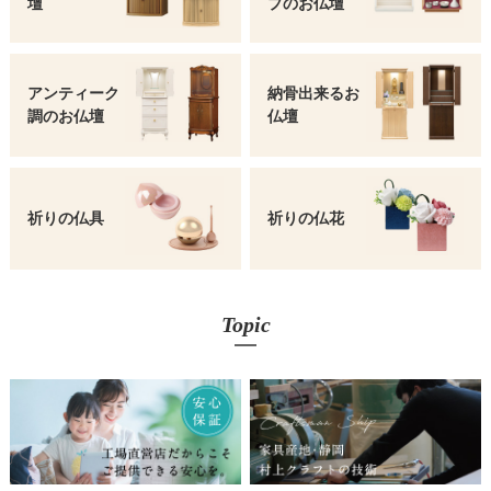
壇
プの
お仏壇
アンティーク
納骨出来るお
調の
お仏壇
仏壇
祈りの仏具
祈りの仏花
Topic