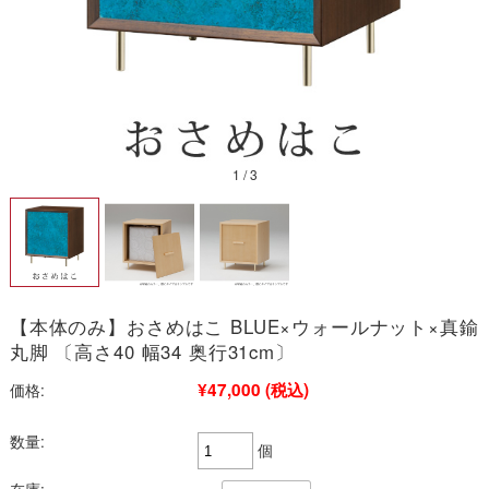
2026/08
1
/
3
日
月
火
水
木
金
土
1
2
3
4
5
6
7
8
9
10
11
12
13
14
15
16
17
18
19
20
21
22
23
24
25
26
27
28
29
30
31
【本体のみ】おさめはこ BLUE×ウォールナット×真鍮
今日
定休日
■
■
丸脚 〔高さ40 幅34 奥行31cm〕
※こちらは通販サイトの営業日カレンダーです。
実店舗の営業日は以下よ
¥47,000
(税込)
価格:
りご確認ください。
→お仏壇のむらかみ 新着情報一覧
数量:
個