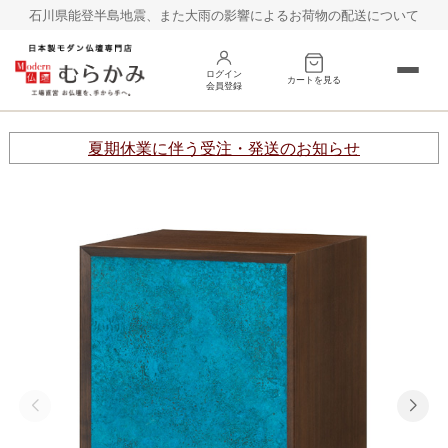
石川県能登半島地震、また大雨の影響によるお荷物の配送について
ログイン
カートを見る
会員登録
床置き
台置き
夏期休業に伴う受注・発送のお知らせ
オープン
巻戸タイプ
その他
仏具
お線香
村上クラフトの仏壇
お客様の声