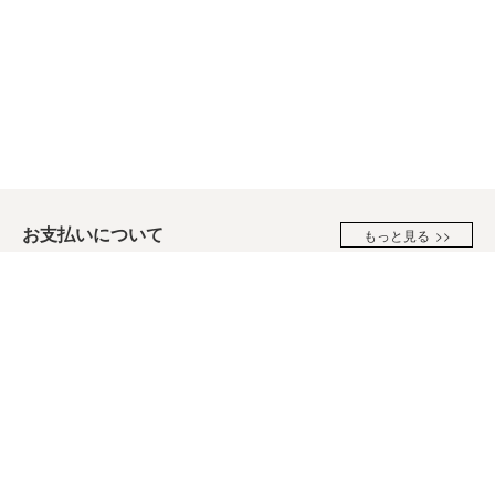
お支払いについて
もっと見る
お支払いはクレジットカード・楽天Pay・PayPayがご利用いた
だけます。
※クレジットカードのセキュリティはSSLというシステムを利用
しております。カード番号は暗号化されて安全に送信されます
ので、どうぞご安心ください。